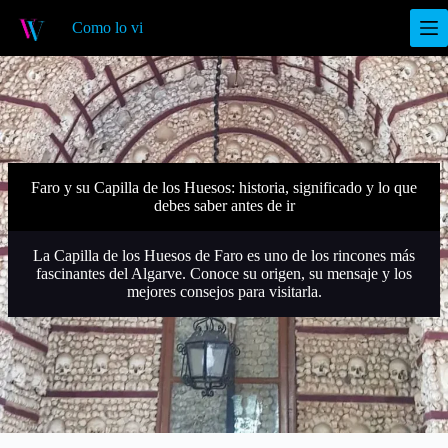
S
Como lo vi
a
l
t
a
r
a
l
c
o
Faro y su Capilla de los Huesos: historia, significado y lo que
n
debes saber antes de ir
t
e
n
La Capilla de los Huesos de Faro es uno de los rincones más
i
fascinantes del Algarve. Conoce su origen, su mensaje y los
d
mejores consejos para visitarla.
o