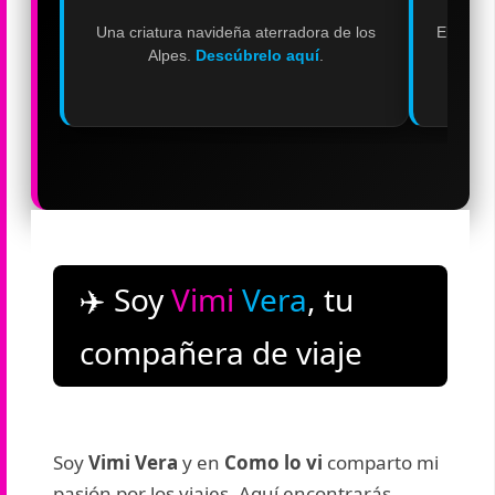
Una criatura navideña aterradora de los
El
Puent
Alpes.
Descúbrelo aquí
.
✈️ Soy
Vimi
Vera
, tu
compañera de viaje
Soy
Vimi Vera
y en
Como lo vi
comparto mi
pasión por los viajes. Aquí encontrarás