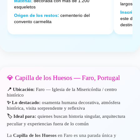
Material:
decorada con más de 1.200
largos
esqueletos
Inscripc
Origen de los restos:
cementerio del
este dest
convento carmelita
destino t
💎 Capilla de los Huesos — Faro, Portugal
📍 Ubicación:
Faro — Iglesia de la Misericórdia / centro
histórico
✨ Lo destacado:
osamenta humana decorativa, atmósfera
histórica, visita sorprendente y reflexiva
🏷️ Ideal para:
quienes buscan historia singular, arquitectura
peculiar y experiencias fuera de lo común
La
Capilla de los Huesos
en Faro es una parada única y