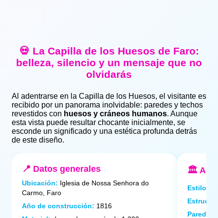
💀 La Capilla de los Huesos de Faro:
belleza, silencio y un mensaje que no
olvidarás
Al adentrarse en la Capilla de los Huesos, el visitante es
recibido por un panorama inolvidable: paredes y techos
revestidos con
huesos y cráneos humanos
. Aunque
esta vista puede resultar chocante inicialmente, se
esconde un significado y una estética profunda detrás
de este diseño.
📍 Datos generales
🏛️ Arq
Ubicación:
Iglesia de Nossa Senhora do
Estilo:
ba
Carmo, Faro
Estructur
Año de construcción:
1816
Paredes: