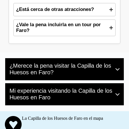
¿Está cerca de otras atracciones?
¿Vale la pena incluirla en un tour por
Faro?
¿Merece la pena visitar la Capilla de los
Huesos en Faro?
La Capilla de los Huesos en Faro merece la pena,
Mi experiencia visitando la Capilla de los
pero no es para cualquiera
. Es un lugar que
provoca, que remueve, que obliga a mirar de frente
Huesos en Faro
algo que solemos evitar: la muerte.
Sus paredes están cubiertas por los huesos de más
Visitar la Capilla de los Huesos en Faro fue una de
de mil monjes carmelitas. El impacto visual es fuerte,
las experiencias más impactantes de mi viaje
. Al
La Capilla de los Huesos de Faro en el mapa
pero también profundamente simbólico. No es un
entrar, me envolvió un silencio casi sagrado. Las
espectáculo macabro; es una invitación a la
paredes cubiertas de cráneos y fémures,