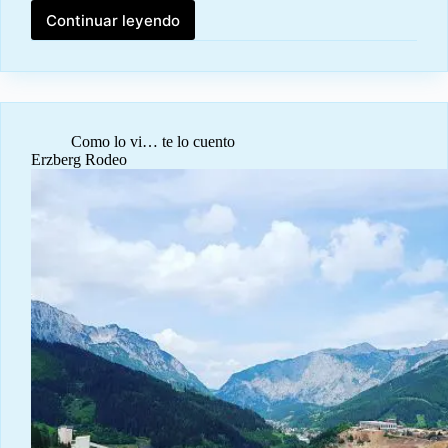
Continuar leyendo
Tarifas
de
entrada
a
Venecia
Como lo vi… te lo cuento
Erzberg Rodeo